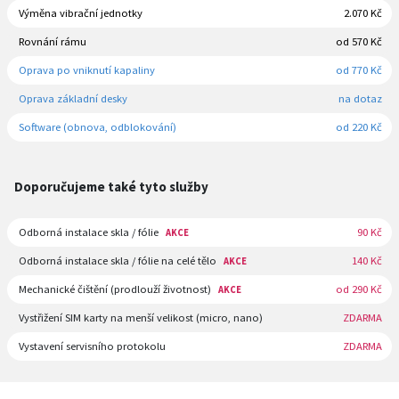
Výměna vibrační jednotky
2.070 Kč
Rovnání rámu
od 570 Kč
Oprava po vniknutí kapaliny
od 770 Kč
Oprava základní desky
na dotaz
Software (obnova, odblokování)
od 220 Kč
Doporučujeme také tyto služby
Odborná instalace skla / fólie
90 Kč
AKCE
Odborná instalace skla / fólie na celé tělo
140 Kč
AKCE
Mechanické čištění (prodlouží životnost)
od 290 Kč
AKCE
Vystřižení SIM karty na menší velikost (micro, nano)
ZDARMA
Vystavení servisního protokolu
ZDARMA