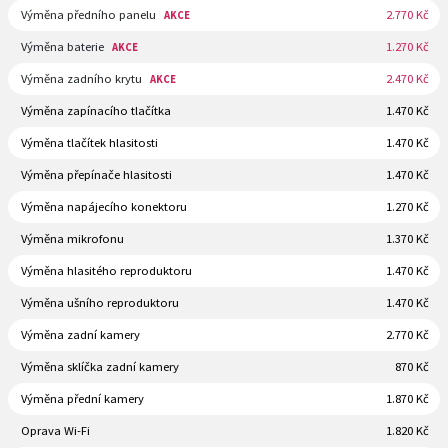
Výměna předního panelu
2.770 Kč
AKCE
Výměna baterie
1.270 Kč
AKCE
Výměna zadního krytu
2.470 Kč
AKCE
Výměna zapínacího tlačítka
1.470 Kč
Výměna tlačítek hlasitosti
1.470 Kč
Výměna přepínače hlasitosti
1.470 Kč
Výměna napájecího konektoru
1.270 Kč
Výměna mikrofonu
1.370 Kč
Výměna hlasitého reproduktoru
1.470 Kč
Výměna ušního reproduktoru
1.470 Kč
Výměna zadní kamery
2.770 Kč
Výměna sklíčka zadní kamery
870 Kč
Výměna přední kamery
1.870 Kč
Oprava Wi-Fi
1.820 Kč