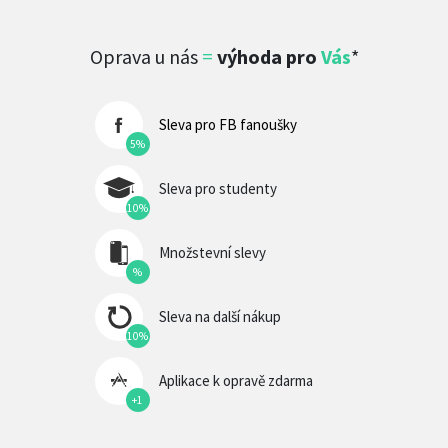
Oprava u nás
=
výhoda pro
Vás
*
Sleva pro FB fanoušky
5%
Sleva pro studenty
10%
Množstevní slevy
%
Sleva na další nákup
10%
Aplikace k opravě zdarma
+1