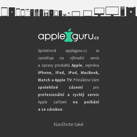
Společnost appleguru.cz se
zaměřuje na výhradní servis
a opravy produktů
Apple
, zejména
iPhone, iPad, iPod, MacBook,
Watch a Apple TV
. Přinášíme Vám
spolehlivé zázemí
pro
profesionální a rychlý servis
Apple zařízení
na počkání
a se zárukou
.
Navštivte také