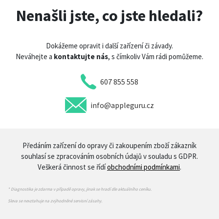
Nenašli jste, co jste hledali?
Dokážeme opravit i další zařízení či závady.
Neváhejte a
kontaktujte nás
, s čímkoliv Vám rádi pomůžeme.
607 855 558
info@appleguru.cz
Předáním zařízení do opravy či zakoupením zboží zákazník
souhlasí se zpracováním osobních údajů v souladu s GDPR.
Veškerá činnost se řídí
obchodními podmínkami
.
* Diagnostika je zdarma v případě opravy, jinak se hradí dle aktuálního ceníku.
Sleva se nevztahuje na zvýhodněné servisní zásahy.