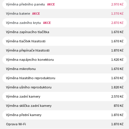
Výměna předního panelu
2.970 Kč
AKCE
Výměna baterie
1.370 Kč
AKCE
Výměna zadního krytu
2.870 Kč
AKCE
Výměna zapínacího tlačítka
1.670 Kč
Výměna tlačítek hlasitosti
1.670 Kč
Výměna přepínače hlasitosti
1.870 Kč
Výměna napájecího konektoru
1.420 Kč
Výměna mikrofonu
1.670 Kč
Výměna hlasitého reproduktoru
1.670 Kč
Výměna ušního reproduktoru
1.820 Kč
Výměna zadní kamery
2.570 Kč
Výměna sklíčka zadní kamery
870 Kč
Výměna přední kamery
1.870 Kč
Oprava Wi-Fi
1.870 Kč