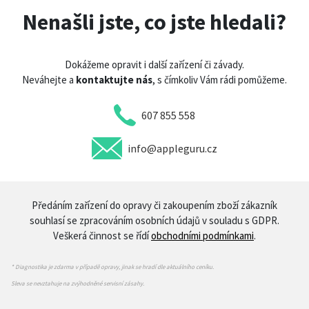
Nenašli jste, co jste hledali?
Dokážeme opravit i další zařízení či závady.
Neváhejte a
kontaktujte nás
, s čímkoliv Vám rádi pomůžeme.
607 855 558
info@appleguru.cz
Předáním zařízení do opravy či zakoupením zboží zákazník
souhlasí se zpracováním osobních údajů v souladu s GDPR.
Veškerá činnost se řídí
obchodními podmínkami
.
* Diagnostika je zdarma v případě opravy, jinak se hradí dle aktuálního ceníku.
Sleva se nevztahuje na zvýhodněné servisní zásahy.