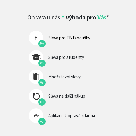
Oprava u nás
=
výhoda pro
Vás
*
Sleva pro FB fanoušky
5%
Sleva pro studenty
10%
Množstevní slevy
%
Sleva na další nákup
10%
Aplikace k opravě zdarma
+1