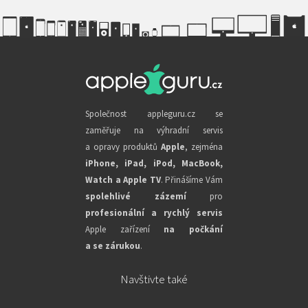
Společnost appleguru.cz se
zaměřuje na výhradní servis
a opravy produktů
Apple
, zejména
iPhone, iPad, iPod, MacBook,
Watch a Apple TV
. Přinášíme Vám
spolehlivé zázemí
pro
profesionální a rychlý servis
Apple zařízení
na počkání
a se zárukou
.
Navštivte také