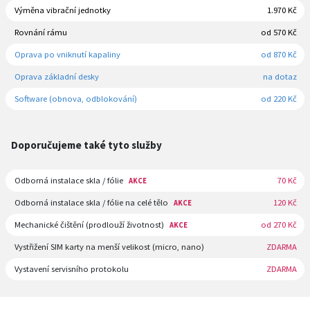
Výměna vibrační jednotky
1.970 Kč
Rovnání rámu
od 570 Kč
Oprava po vniknutí kapaliny
od 870 Kč
Oprava základní desky
na dotaz
Software (obnova, odblokování)
od 220 Kč
Doporučujeme také tyto služby
Odborná instalace skla / fólie
70 Kč
AKCE
Odborná instalace skla / fólie na celé tělo
120 Kč
AKCE
Mechanické čištění (prodlouží životnost)
od 270 Kč
AKCE
Vystřižení SIM karty na menší velikost (micro, nano)
ZDARMA
Vystavení servisního protokolu
ZDARMA