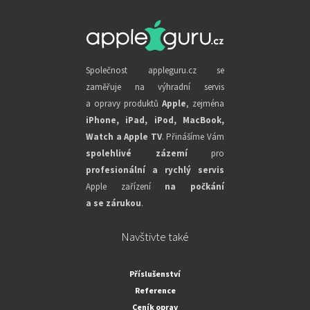
Společnost appleguru.cz se
zaměřuje na výhradní servis
a opravy produktů
Apple
, zejména
iPhone, iPad, iPod, MacBook,
Watch a Apple TV
. Přinášíme Vám
spolehlivé zázemí
pro
profesionální a rychlý servis
Apple zařízení
na počkání
a se zárukou
.
Navštivte také
Příslušenství
Reference
Ceník oprav