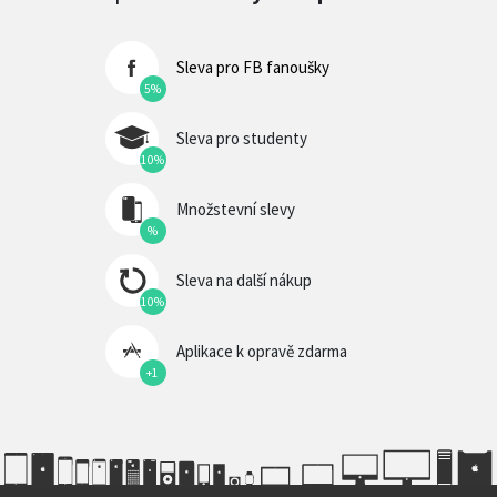
Sleva pro FB fanoušky
5%
Sleva pro studenty
10%
Množstevní slevy
%
Sleva na další nákup
10%
Aplikace k opravě zdarma
+1