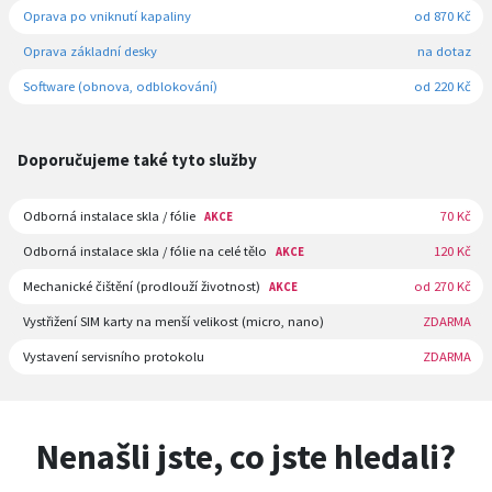
Oprava po vniknutí kapaliny
od 870 Kč
Oprava základní desky
na dotaz
Software (obnova, odblokování)
od 220 Kč
Doporučujeme také tyto služby
Odborná instalace skla / fólie
70 Kč
AKCE
Odborná instalace skla / fólie na celé tělo
120 Kč
AKCE
Mechanické čištění (prodlouží životnost)
od 270 Kč
AKCE
Vystřižení SIM karty na menší velikost (micro, nano)
ZDARMA
Vystavení servisního protokolu
ZDARMA
Nenašli jste, co jste hledali?