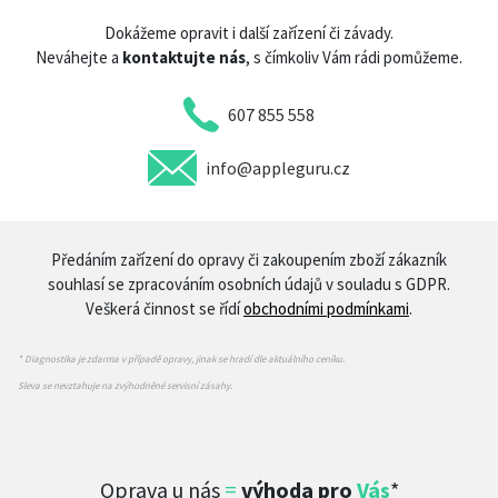
Dokážeme opravit i další zařízení či závady.
Neváhejte a
kontaktujte nás
, s čímkoliv Vám rádi pomůžeme.
607 855 558
info@appleguru.cz
Předáním zařízení do opravy či zakoupením zboží zákazník
souhlasí se zpracováním osobních údajů v souladu s GDPR.
Veškerá činnost se řídí
obchodními podmínkami
.
* Diagnostika je zdarma v případě opravy, jinak se hradí dle aktuálního ceníku.
Sleva se nevztahuje na zvýhodněné servisní zásahy.
Oprava u nás
=
výhoda pro
Vás
*