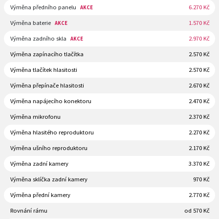
Výměna předního panelu
6.270 Kč
AKCE
Výměna baterie
1.570 Kč
AKCE
Výměna zadního skla
2.970 Kč
AKCE
Výměna zapínacího tlačítka
2.570 Kč
Výměna tlačítek hlasitosti
2.570 Kč
Výměna přepínače hlasitosti
2.670 Kč
Výměna napájecího konektoru
2.470 Kč
Výměna mikrofonu
2.370 Kč
Výměna hlasitého reproduktoru
2.270 Kč
Výměna ušního reproduktoru
2.170 Kč
Výměna zadní kamery
3.370 Kč
Výměna sklíčka zadní kamery
970 Kč
Výměna přední kamery
2.770 Kč
Rovnání rámu
od 570 Kč