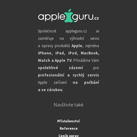
Společnost appleguru.cz se
zaměřuje na výhradní servis
a opravy produktů
Apple
, zejména
iPhone, iPad, iPod, MacBook,
Watch a Apple TV
. Přinášíme Vám
spolehlivé zázemí
pro
profesionální a rychlý servis
Apple zařízení
na počkání
a se zárukou
.
Navštivte také
Příslušenství
Reference
Ceník oprav