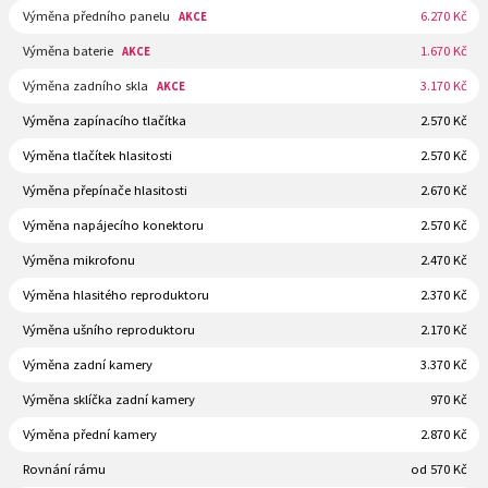
Výměna předního panelu
6.270 Kč
AKCE
Výměna baterie
1.670 Kč
AKCE
Výměna zadního skla
3.170 Kč
AKCE
Výměna zapínacího tlačítka
2.570 Kč
Výměna tlačítek hlasitosti
2.570 Kč
Výměna přepínače hlasitosti
2.670 Kč
Výměna napájecího konektoru
2.570 Kč
Výměna mikrofonu
2.470 Kč
Výměna hlasitého reproduktoru
2.370 Kč
Výměna ušního reproduktoru
2.170 Kč
Výměna zadní kamery
3.370 Kč
Výměna sklíčka zadní kamery
970 Kč
Výměna přední kamery
2.870 Kč
Rovnání rámu
od 570 Kč