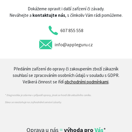
Dokážeme opravit i další zařízení či závady.
Neváhejte a
kontaktujte nás
, s čímkoliv Vám rádi pomůžeme.
607 855 558
info@appleguru.cz
Předáním zařízení do opravy či zakoupením zboží zákazník
souhlasí se zpracováním osobních údajů v souladu s GDPR.
Veškerá činnost se řídí
obchodními podmínkami
.
* Diagnostika je zdarma v případě opravy, jinak se hradí dle aktuálního ceníku.
Sleva se nevztahuje na zvýhodněné servisní zásahy.
Oprava u nás
=
výhoda pro
Vás
*