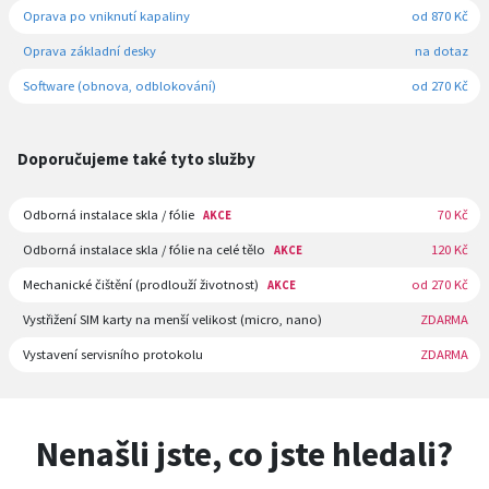
Oprava po vniknutí kapaliny
od 870 Kč
Oprava základní desky
na dotaz
Software (obnova, odblokování)
od 270 Kč
Doporučujeme také tyto služby
Odborná instalace skla / fólie
70 Kč
AKCE
Odborná instalace skla / fólie na celé tělo
120 Kč
AKCE
Mechanické čištění (prodlouží životnost)
od 270 Kč
AKCE
Vystřižení SIM karty na menší velikost (micro, nano)
ZDARMA
Vystavení servisního protokolu
ZDARMA
Nenašli jste, co jste hledali?