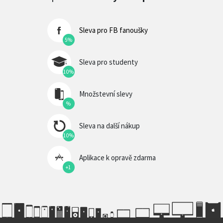
Sleva pro FB fanoušky
5%
Sleva pro studenty
10%
Množstevní slevy
%
Sleva na další nákup
10%
Aplikace k opravě zdarma
+1