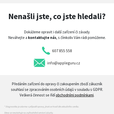
Nenašli jste, co jste hledali?
Dokážeme opravit i další zařízení či závady.
Neváhejte a
kontaktujte nás
, s čímkoliv Vám rádi pomůžeme.
607 855 558
info@appleguru.cz
Předáním zařízení do opravy či zakoupením zboží zákazník
souhlasí se zpracováním osobních údajů v souladu s GDPR.
Veškerá činnost se řídí
obchodními podmínkami
.
* Diagnostika je zdarma v případě opravy, jinak se hradí dle aktuálního ceníku.
Sleva se nevztahuje na zvýhodněné servisní zásahy.