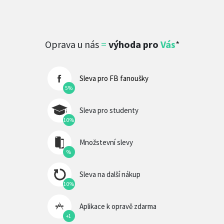
Oprava u nás
=
výhoda pro
Vás
*
Sleva pro FB fanoušky
5%
Sleva pro studenty
10%
Množstevní slevy
%
Sleva na další nákup
10%
Aplikace k opravě zdarma
+1