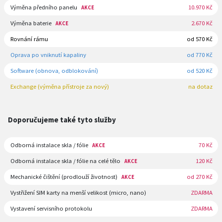
Výměna předního panelu
10.970 Kč
AKCE
Výměna baterie
2.670 Kč
AKCE
Rovnání rámu
od 570 Kč
Oprava po vniknutí kapaliny
od 770 Kč
Software (obnova, odblokování)
od 520 Kč
Exchange (výměna přístroje za nový)
na dotaz
Doporučujeme také tyto služby
Odborná instalace skla / fólie
70 Kč
AKCE
Odborná instalace skla / fólie na celé tělo
120 Kč
AKCE
Mechanické čištění (prodlouží životnost)
od 270 Kč
AKCE
Vystřižení SIM karty na menší velikost (micro, nano)
ZDARMA
Vystavení servisního protokolu
ZDARMA