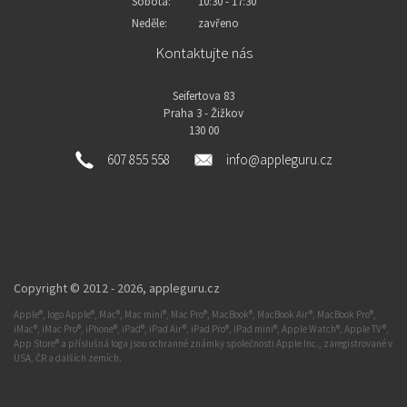
Sobota:
10:30 - 17:30
Neděle:
zavřeno
Kontaktujte nás
Seifertova 83
Praha 3 - Žižkov
130 00
607 855 558
info@appleguru.cz
Copyright © 2012 - 2026,
appleguru.cz
Apple®, logo Apple®, Mac®, Mac mini®, Mac Pro®, MacBook®, MacBook Air®, MacBook Pro®,
iMac®, iMac Pro®, iPhone®, iPad®, iPad Air®, iPad Pro®, iPad mini®, Apple Watch®, Apple TV®,
App Store® a příslušná loga jsou ochranné známky společnosti Apple Inc., zaregistrované v
USA, ČR a dalších zemích.