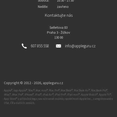
Sobota:
10:30 - 17:30
Neděle:
zavřeno
Kontaktujte nás
Seifertova 83
Praha 3 - Žižkov
130 00
607 855 558
info@appleguru.cz
Copyright © 2012 - 2026,
appleguru.cz
Apple®, logo Apple®, Mac®, Mac mini®, Mac Pro®, MacBook®, MacBook Air®, MacBook Pro®,
iMac®, iMac Pro®, iPhone®, iPad®, iPad Air®, iPad Pro®, iPad mini®, Apple Watch®, Apple TV®,
App Store® a příslušná loga jsou ochranné známky společnosti Apple Inc., zaregistrované v
USA, ČR a dalších zemích.