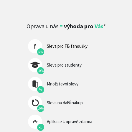
Oprava u nás
=
výhoda pro
Vás
*
Sleva pro FB fanoušky
5%
Sleva pro studenty
10%
Množstevní slevy
%
Sleva na další nákup
10%
Aplikace k opravě zdarma
+1