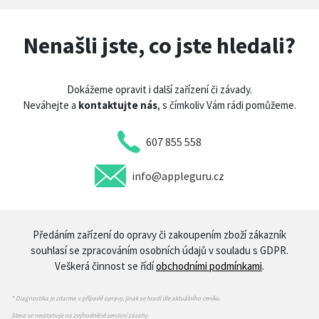
Nenašli jste, co jste hledali?
Dokážeme opravit i další zařízení či závady.
Neváhejte a
kontaktujte nás
, s čímkoliv Vám rádi pomůžeme.
607 855 558
info@appleguru.cz
Předáním zařízení do opravy či zakoupením zboží zákazník
souhlasí se zpracováním osobních údajů v souladu s GDPR.
Veškerá činnost se řídí
obchodními podmínkami
.
* Diagnostika je zdarma v případě opravy, jinak se hradí dle aktuálního ceníku.
Sleva se nevztahuje na zvýhodněné servisní zásahy.