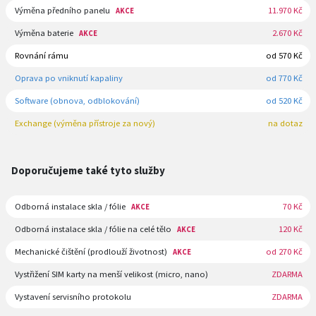
Výměna předního panelu
11.970 Kč
AKCE
Výměna baterie
2.670 Kč
AKCE
Rovnání rámu
od 570 Kč
Oprava po vniknutí kapaliny
od 770 Kč
Software (obnova, odblokování)
od 520 Kč
Exchange (výměna přístroje za nový)
na dotaz
Doporučujeme také tyto služby
Odborná instalace skla / fólie
70 Kč
AKCE
Odborná instalace skla / fólie na celé tělo
120 Kč
AKCE
Mechanické čištění (prodlouží životnost)
od 270 Kč
AKCE
Vystřižení SIM karty na menší velikost (micro, nano)
ZDARMA
Vystavení servisního protokolu
ZDARMA