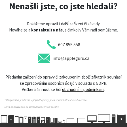
Nenašli jste, co jste hledali?
Dokážeme opravit i další zařízení či závady.
Neváhejte a
kontaktujte nás
, s čímkoliv Vám rádi pomůžeme.
607 855 558
info@appleguru.cz
Předáním zařízení do opravy či zakoupením zboží zákazník souhlasí
se zpracováním osobních údajů v souladu s GDPR.
Veškerá činnost se řídí
obchodními podmínkami
.
* Diagnostika je zdarma v případě opravy, jinak se hradí dle aktuálního ceníku.
Sleva se nevztahuje na zvýhodněné servisní zásahy.