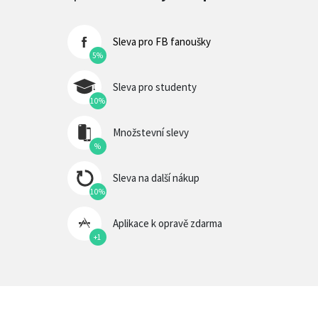
Sleva pro FB fanoušky
5%
Sleva pro studenty
10%
Množstevní slevy
%
Sleva na další nákup
10%
Aplikace k opravě zdarma
+1