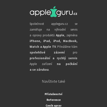
Společnost appleguru.cz se
zaměřuje na výhradní servis
a opravy produktů
Apple
, zejména
iPhone, iPad, iPod, MacBook,
Watch a Apple TV
. Přinášíme Vám
spolehlivé zázemí
pro
profesionální a rychlý servis
Apple zařízení
na počkání
a se zárukou
.
Navštivte také
Příslušenství
Reference
Ceník oprav