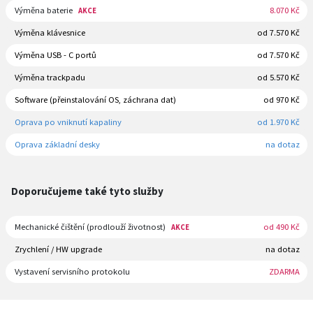
Výměna baterie
8.070 Kč
AKCE
Výměna klávesnice
od 7.570 Kč
Výměna USB - C portů
od 7.570 Kč
Výměna trackpadu
od 5.570 Kč
Software (přeinstalování OS, záchrana dat)
od 970 Kč
Oprava po vniknutí kapaliny
od 1.970 Kč
Oprava základní desky
na dotaz
Doporučujeme také tyto služby
Mechanické čištění (prodlouží životnost)
od 490 Kč
AKCE
Zrychlení / HW upgrade
na dotaz
Vystavení servisního protokolu
ZDARMA