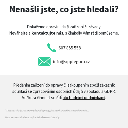
Nenašli jste, co jste hledali?
Dokážeme opravit i další zařízení či závady.
Neváhejte a
kontaktujte nás
, s čímkoliv Vám rádi pomůžeme.
607 855 558
info@appleguru.cz
Předáním zařízení do opravy či zakoupením zboží zákazník
souhlasí se zpracováním osobních údajů v souladu s GDPR.
Veškerá činnost se řídí
obchodními podmínkami
.
* Diagnostika je zdarma v případě opravy, jinak se hradí dle aktuálního ceníku.
Sleva se nevztahuje na zvýhodněné servisní zásahy.