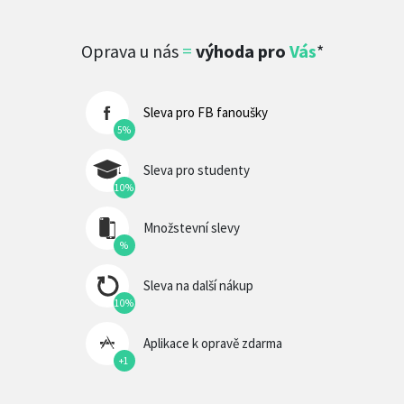
Oprava u nás
=
výhoda pro
Vás
*
Sleva pro FB fanoušky
5%
Sleva pro studenty
10%
Množstevní slevy
%
Sleva na další nákup
10%
Aplikace k opravě zdarma
+1