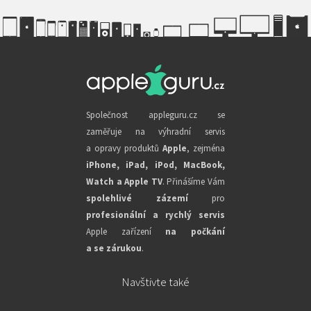
Společnost appleguru.cz se
zaměřuje na výhradní servis
a opravy produktů
Apple
, zejména
iPhone, iPad, iPod, MacBook,
Watch a Apple TV
. Přinášíme Vám
spolehlivé zázemí
pro
profesionální a rychlý servis
Apple zařízení
na počkání
a se zárukou
.
Navštivte také