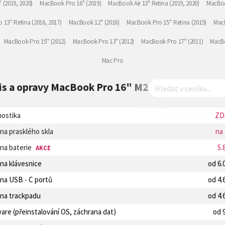
(2019, 2020)
MacBook Pro 16" (2019)
MacBook Air 13" Retina (2019, 2020)
MacBoo
13'' Retina (2016, 2017)
MacBook 12'' (2016)
MacBook Pro 15'' Retina (2015)
MacB
MacBook Pro 15'' (2012)
MacBook Pro 13" (2012)
MacBook Pro 17'' (2011)
MacBo
Mac Pro
is a opravy
MacBook Pro 16" M2 …
nostika
ZD
na prasklého skla
na
na baterie
5.
AKCE
na klávesnice
od 6.
na USB - C portů
od 4.
na trackpadu
od 4.
are (přeinstalování OS, záchrana dat)
od 