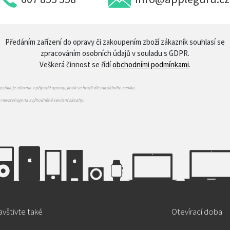
Předáním zařízení do opravy či zakoupením zboží zákazník souhlasí se
zpracováním osobních údajů v souladu s GDPR.
Veškerá činnost se řídí
obchodními podmínkami
.
stika je zdarma v případě opravy, jinak se hradí dle aktuálního ceníku.
e nevztahuje na zvýhodněné servisní zásahy.
vštivte také
Otevírací doba