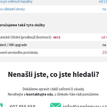
a po vniknutí kapaliny
od 1.
a základní desky
na
oručujeme také tyto služby
nické čištění (prodlouží životnost)
od 
AKCE
hlení / HW upgrade
na
vení servisního protokolu
ZD
Nenašli jste, co jste hledali?
Dokážeme opravit i další zařízení či závady.
Neváhejte a
kontaktujte nás
, s čímkoliv Vám rádi pomůžeme.
607 855 558
info@appleguru.cz