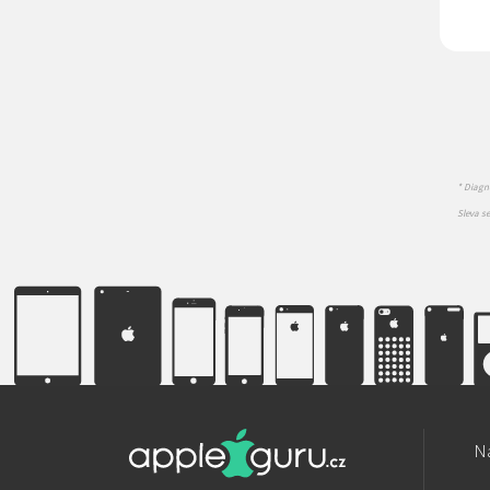
* Diagno
Sleva s
Na