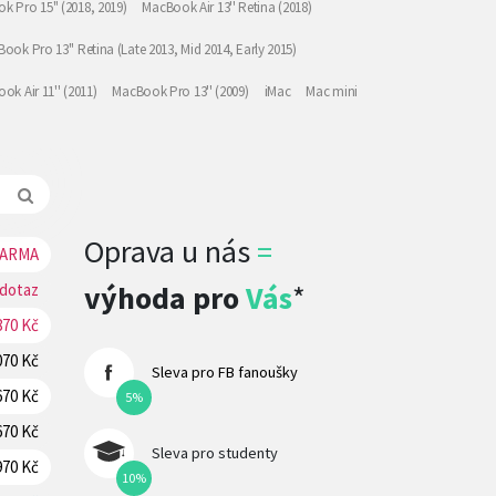
k Pro 15" (2018, 2019)
MacBook Air 13'' Retina (2018)
ook Pro 13'' Retina (Late 2013, Mid 2014, Early 2015)
ok Air 11'' (2011)
MacBook Pro 13'' (2009)
iMac
Mac mini
Oprava u nás
=
ARMA
REZERVOVAT
výhoda pro
Vás
*
 dotaz
REZERVOVAT
870 Kč
REZERVOVAT
070 Kč
REZERVOVAT
Sleva pro FB fanoušky
670 Kč
REZERVOVAT
5%
670 Kč
REZERVOVAT
Sleva pro studenty
970 Kč
REZERVOVAT
10%