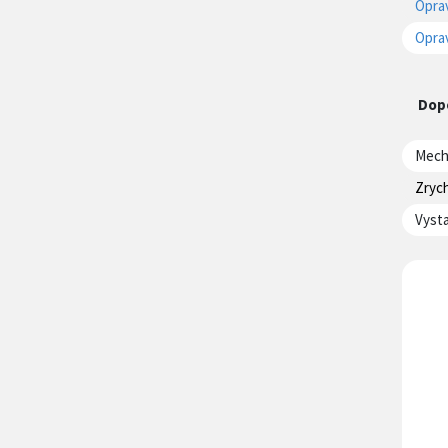
Oprav
Oprav
Dop
Mecha
Zryc
Vysta