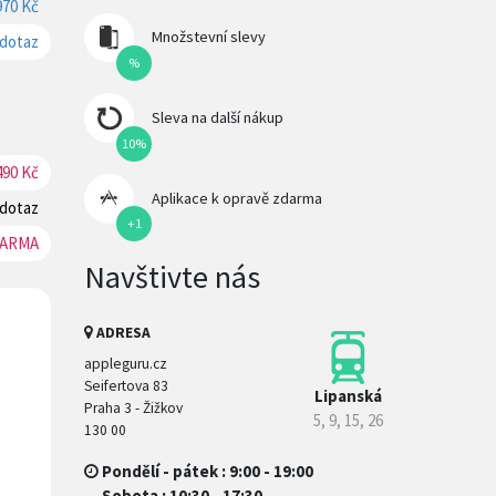
970 Kč
REZERVOVAT
Množstevní slevy
 dotaz
REZERVOVAT
%
Sleva na další nákup
10%
490 Kč
REZERVOVAT
Aplikace k opravě zdarma
 dotaz
REZERVOVAT
+1
ARMA
REZERVOVAT
Navštivte nás
ADRESA
appleguru.cz
Seifertova 83
Lipanská
Praha 3 - Žižkov
5, 9, 15, 26
130 00
Pondělí - pátek : 9:00 - 19:00
Sobota : 10:30 - 17:30