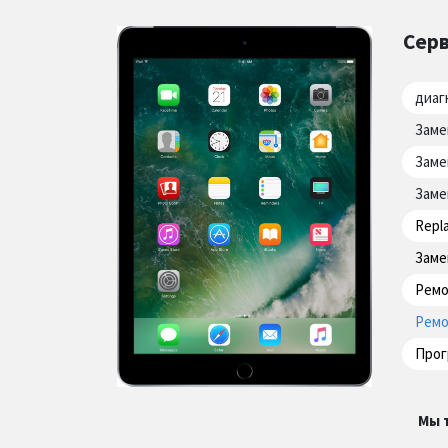
Серв
диаг
Заме
Заме
Заме
Repl
Заме
Ремо
Ремо
Прог
Мы 