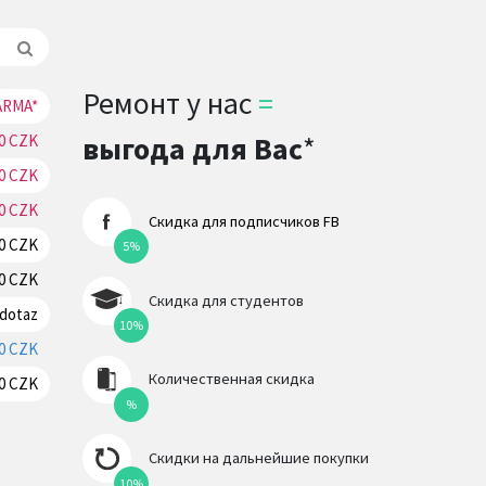
Ремонт у нас
=
ARMA*
Резерв
выгода для Вас
*
70 CZK
Резерв
70 CZK
Резерв
70 CZK
Резерв
Скидка для подписчиков FB
70 CZK
Резерв
5%
70 CZK
Резерв
Скидка для студентов
 dotaz
Резерв
10%
0 CZK
Резерв
Количественная скидка
0 CZK
Резерв
%
Скидки на дальнейшие покупки
10%