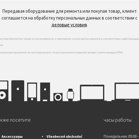
Передавая оборудование для ремонта или покупая товар, клиент
соглашается на обработку персональных данных в соответствии с
деловые условия
.
ностика бесплатна только в случае ремонта, в противном случае выплачивается в соответствии с действующи
ом.
 не распространяется на льготные услуги. Услуги выполняет внешний эксперт (неплательщик DPH).
акже посетите
часы работы
Понедельник
09:00 -
Аксессуары
Všeobecné obchodní