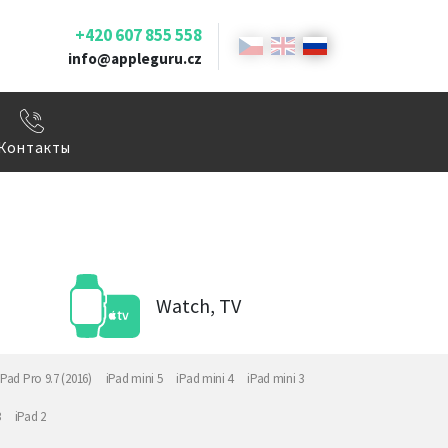
+420 607 855 558
info@appleguru.cz
Контакты
Watch, TV
iPad Pro 9.7 (2016)
iPad mini 5
iPad mini 4
iPad mini 3
3
iPad 2