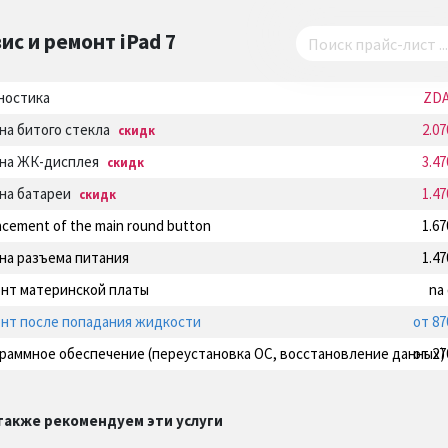
ис и ремонт
iPad 7
ностика
ZD
на битого стекла
2.0
скидк
на ЖК-дисплея
3.4
скидк
на батареи
1.4
скидк
acement of the main round button
1.6
на разъема питания
1.4
нт материнской платы
na
нт после попадания жидкости
от 87
раммное обеспечение (переустановка ОС, восстановление данных)
от 27
также рекомендуем эти услуги