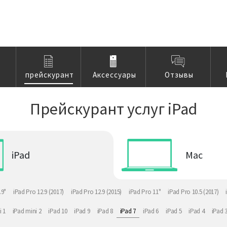
прейскурант
Аксессуары
Отзывы
Прейскурант услуг iPad
iPad
Mac
.9"
iPad Pro 12.9 (2017)
iPad Pro 12.9 (2015)
iPad Pro 11"
iPad Pro 10.5 (2017)
i 1
iPad mini 2
iPad 10
iPad 9
iPad 8
iPad 7
iPad 6
iPad 5
iPad 4
iPad 