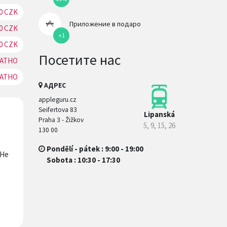
0 CZK
Резерв
Приложение в подаро
0 CZK
Резерв
+1
0 CZK
Резерв
Посетите нас
АТНО
Резерв
АТНО
Резерв
АДРЕС
appleguru.cz
Seifertova 83
Lipanská
Praha 3 - Žižkov
5, 9, 15, 26
130 00
Pondělí - pátek : 9:00 - 19:00
 Не
Sobota : 10:30 - 17:30