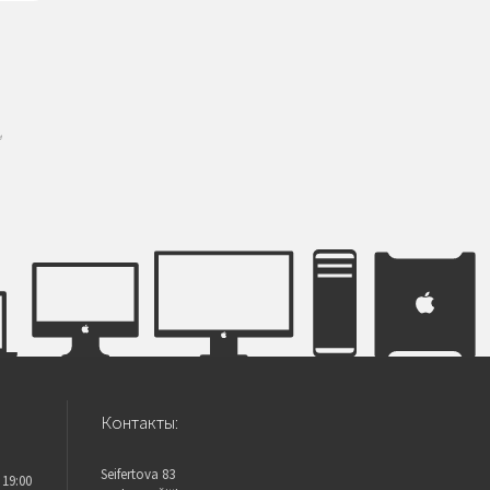
м
Контакты:
Seifertova 83
 19:00