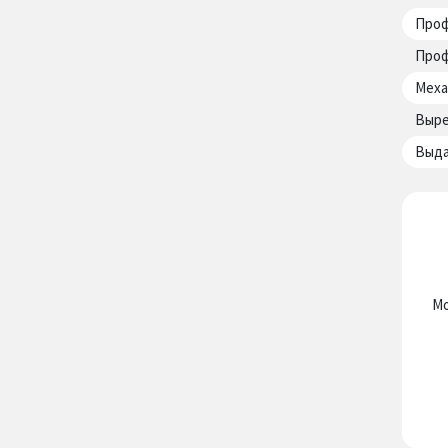
Проф
Проф
Меха
Выре
Выда
Мо