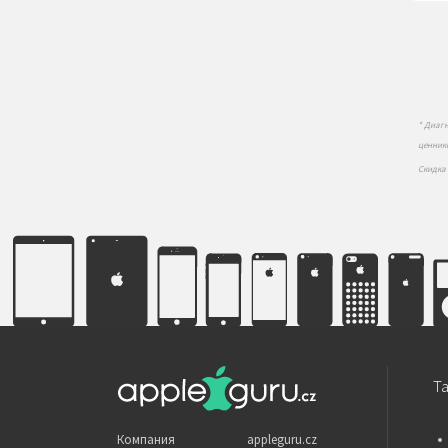
* Диаг
ценник
Скидка
Т
Компания appleguru.cz