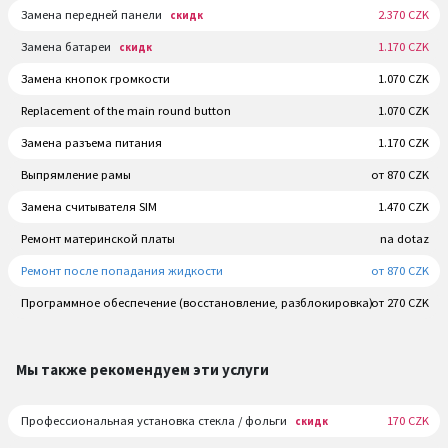
Замена передней панели
2.370 CZK
скидк
Замена батареи
1.170 CZK
скидк
Замена кнопок громкости
1.070 CZK
Replacement of the main round button
1.070 CZK
Замена разъема питания
1.170 CZK
Выпрямление рамы
от 870 CZK
Замена считывателя SIM
1.470 CZK
Ремонт материнской платы
na dotaz
Ремонт после попадания жидкости
от 870 CZK
Программное обеспечение (восстановление, разблокировка)
от 270 CZK
Мы также рекомендуем эти услуги
Профессиональная установка стекла / фольги
170 CZK
скидк