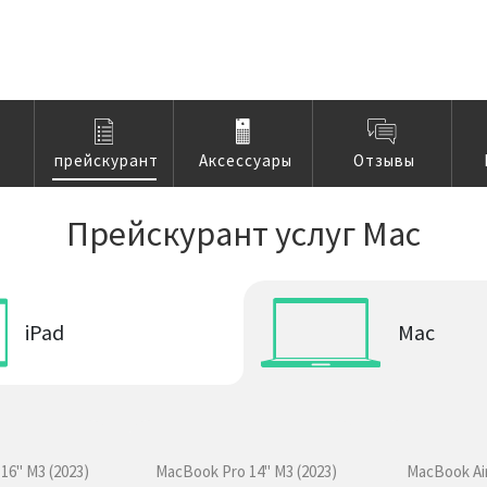
прейскурант
Аксессуары
Отзывы
Прейскурант услуг Mac
iPad
Mac
16" M3 (2023)
MacBook Pro 14" M3 (2023)
MacBook Air