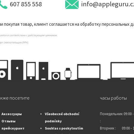
607 855 558
info@appleguru.c
 покупая товар, клиент соглашается на обработку персональных д
вается в соответствии с действующим ценником.
ерт (неплательщик DPH).
акже посетите
часы работы
Понедельник
09:00 -
Аксессуары
Všeobecné obchodní
:
Отзывы
podmínky
Вторник :
09:00 - 
прейскурант
Souhlas s poskytnutím