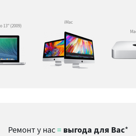
iMac
 13'' (2009)
Mac
Ремонт у нас
=
выгода для Вас
*