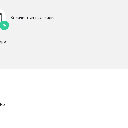
Количественная скидка
%
аро
 Не