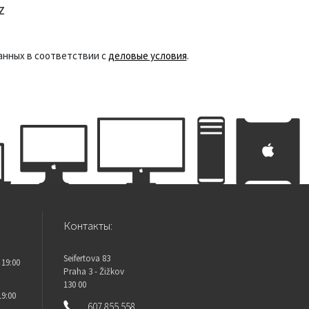
z
анных в соответствии с
деловые условия
.
Контакты:
Seifertova 83
 19:00
Praha 3 - Žižkov
130 00
19:00
607 855 558