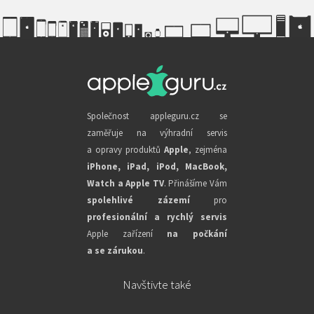
Společnost appleguru.cz se
zaměřuje na výhradní servis
a opravy produktů
Apple
, zejména
iPhone, iPad, iPod, MacBook,
Watch a Apple TV
. Přinášíme Vám
spolehlivé zázemí
pro
profesionální a rychlý servis
Apple zařízení
na počkání
a se zárukou
.
Navštivte také