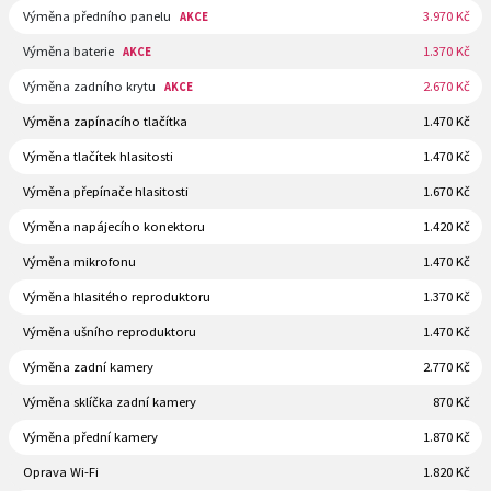
Výměna předního panelu
3.970 Kč
AKCE
Výměna baterie
1.370 Kč
AKCE
Výměna zadního krytu
2.670 Kč
AKCE
Výměna zapínacího tlačítka
1.470 Kč
Výměna tlačítek hlasitosti
1.470 Kč
Výměna přepínače hlasitosti
1.670 Kč
Výměna napájecího konektoru
1.420 Kč
Výměna mikrofonu
1.470 Kč
Výměna hlasitého reproduktoru
1.370 Kč
Výměna ušního reproduktoru
1.470 Kč
Výměna zadní kamery
2.770 Kč
Výměna sklíčka zadní kamery
870 Kč
Výměna přední kamery
1.870 Kč
Oprava Wi-Fi
1.820 Kč