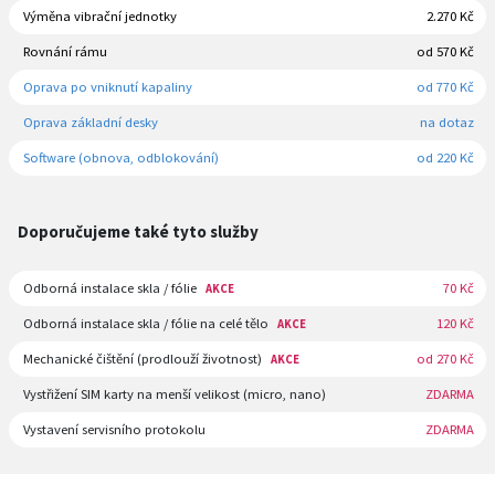
Výměna vibrační jednotky
2.270 Kč
Rovnání rámu
od 570 Kč
Oprava po vniknutí kapaliny
od 770 Kč
Oprava základní desky
na dotaz
Software (obnova, odblokování)
od 220 Kč
Doporučujeme také tyto služby
Odborná instalace skla / fólie
70 Kč
AKCE
Odborná instalace skla / fólie na celé tělo
120 Kč
AKCE
Mechanické čištění (prodlouží životnost)
od 270 Kč
AKCE
Vystřižení SIM karty na menší velikost (micro, nano)
ZDARMA
Vystavení servisního protokolu
ZDARMA