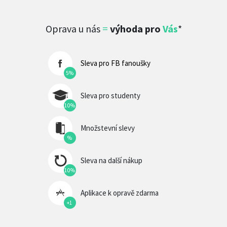
Oprava u nás
=
výhoda pro
Vás
*
Sleva pro FB fanoušky
5%
Sleva pro studenty
10%
Množstevní slevy
%
Sleva na další nákup
10%
Aplikace k opravě zdarma
+1