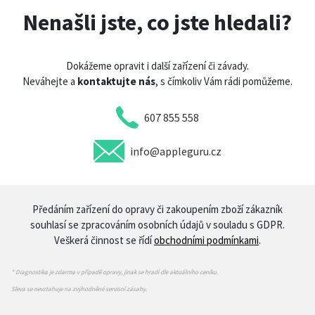
Nenašli jste, co jste hledali?
Dokážeme opravit i další zařízení či závady.
Neváhejte a
kontaktujte nás
, s čímkoliv Vám rádi pomůžeme.
607 855 558
info@appleguru.cz
Předáním zařízení do opravy či zakoupením zboží zákazník
souhlasí se zpracováním osobních údajů v souladu s GDPR.
Veškerá činnost se řídí
obchodními podmínkami
.
* Diagnostika je zdarma v případě opravy, jinak se hradí dle aktuálního ceníku.
Sleva se nevztahuje na zvýhodněné servisní zásahy.