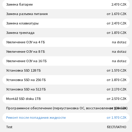
Замена батареи
2.470 CZK
Замена разъема питания
от 1.670 CZK
Замена клавиатуры
от 2.470 CZK
Замена трекпада
от 1.870 CZK
Увеличение ОЗУ на 4 ГБ
na dotaz
Увеличение ОЗУ на 8 ГБ
na dotaz
Увеличение ОЗУ на 16 ГБ
na dotaz
Установка SSD 128 ГБ
от 1.570 CZK
Установка SSD на 256 ГБ
от 1.870 CZK
Установка SSD на 512 ГБ
от 2.170 CZK
Montáž SSD disku 1TB
от 2.570 CZK
Программное обеспечение (переустановка ОС, восстановление данных)
от 970 CZK
Ремонт после попадания жидкости
от 1.970 CZK
Test
бЕСПЛАТНО