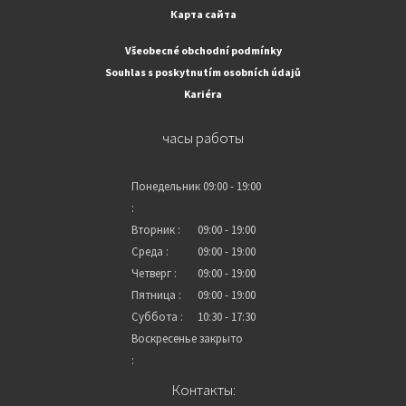
Карта сайта
Všeobecné obchodní podmínky
Souhlas s poskytnutím osobních údajů
Kariéra
часы работы
Понедельник
09:00 - 19:00
:
Вторник :
09:00 - 19:00
Среда :
09:00 - 19:00
Четверг :
09:00 - 19:00
Пятница :
09:00 - 19:00
Суббота :
10:30 - 17:30
Воскресенье
закрыто
:
Контакты: